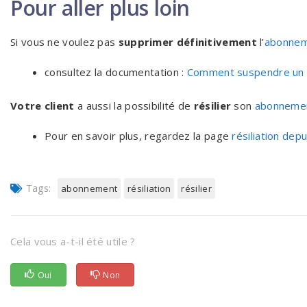
Pour aller plus loin
Si vous ne voulez pas
supprimer définitivement
l’
abonne
consultez la documentation :
Comment suspendre un
Votre client
a aussi la possibilité de
résilier
son
abonneme
Pour en savoir plus, regardez la page
résiliation depui
Tags:
abonnement
résiliation
résilier
Cela vous a-t-il été utile ?
Oui
Non