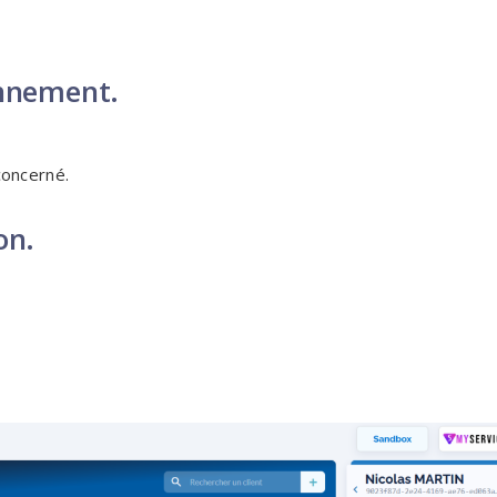
onnement.
concerné.
on.