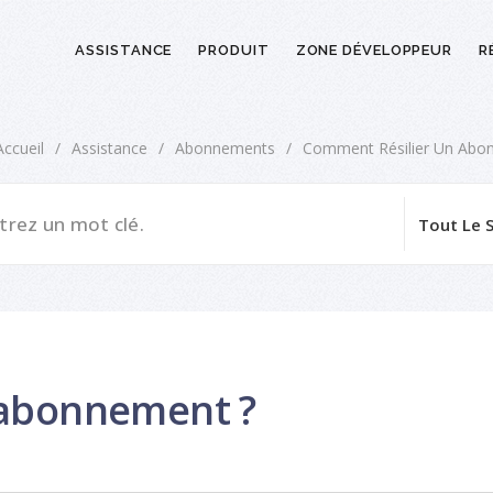
ASSISTANCE
PRODUIT
ZONE DÉVELOPPEUR
R
Accueil
/
Assistance
/
Abonnements
/
Comment Résilier Un Abo
 abonnement ?