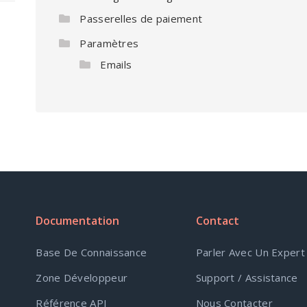
Passerelles de paiement
Paramètres
Emails
Documentation
Contact
Base De Connaissance
Parler Avec Un Expert
Zone Développeur
Support / Assistance
Référence API
Nous Contacter