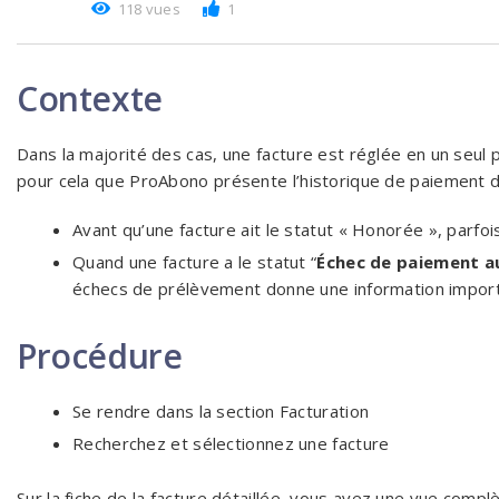
118 vues
1
Contexte
Dans la majorité des cas, une facture est réglée en un seul 
pour cela que ProAbono présente l’historique de paiement d
Avant qu’une facture ait le statut « Honorée », parfo
Quand une facture a le statut “
Échec de paiement a
échecs de prélèvement donne une information import
Procédure
Se rendre dans la section Facturation
Recherchez et sélectionnez une facture
Sur la fiche de la facture détaillée, vous avez une vue compl