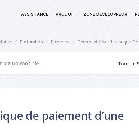
ASSISTANCE
PRODUIT
ZONE DÉVELOPPEUR
R
stance
/
Facturation
/
Paiement
/
Comment Voir L’historique De
rique de paiement d’une