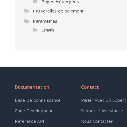
Pages Hébergées
Passerelles de paiement
Paramètres
Emails
Documentation
Contact
Base De Connaissance
Parler Avec Un Expert
Zone Développeur
Support / Assistance
Référence API
Nous Contacter