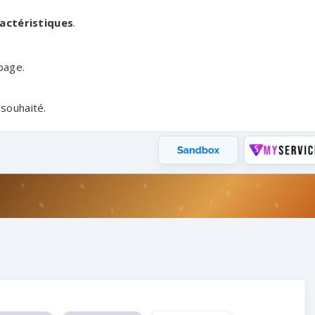
actéristiques
.
page.
 souhaité.