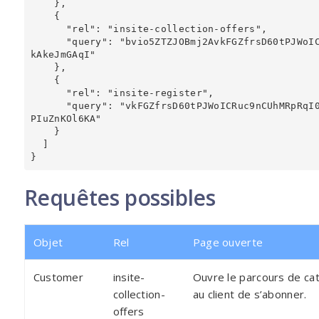
    },

    {

      "rel": "insite-collection-offers",

      "query": "bvio5ZTZJOBmj2AvkFGZfrsD60tPJWoICRuc9nCUhMRpRqI0JU8Y0jLsRTEGncmoRshJx3GzVp8NRUuKnDsauqCU5D
kAkeJmGAqI"

    },

    {

      "rel": "insite-register",

      "query": "vkFGZfrsD60tPJWoICRuc9nCUhMRpRqI0JU8Y0jLsRTEGncmoRshJx3GzVp8NRUuEXfI9UF6VZ3w-lbfeC84f2DpMV
PIuZnKOl6KA"

    }

  ]

Requêtes possibles
Objet
Rel
Page ouverte
Customer
insite-
Ouvre le parcours de ca
collection-
au client de s’abonner.
offers