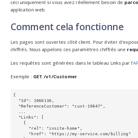
ceci uniquement si vous avez réellement besoin de
parco
application web.
Comment cela fonctionne
Les pages sont ouvertes côté client. Pour éviter d’expos
chiffrés. Nous appelons ces paramètres chiffrés une
req
Les requêtes sont générées dans le tableau Links par l’
AP
Exemple :
GET /v1/Customer
{

  "Id": 1066136,

  "ReferenceCustomer": "cust-19847",

  ...

  "Links": [

    {

      "rel": "insite-home",

      "href": "https://my-service.com/billing"
