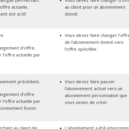
talogue permettant
Vous devez faire changer d’off
offre actuelle.
au client pour un abonnement
nt est actif.
donné.
re.
Vous devez faire changer l’offr
de l’abonnement donné vers
angement d’offre,
l’offre spécifiée.
l’offre actuelle par
onnement précédent.
Vous devez faire passer
l’abonnement actuel vers un
angement d’offre
abonnement personnalisé que
l’offre actuelle par
vous venez de créer.
abonnement fourni.
ttant au client de
L’abonnement a été interromp