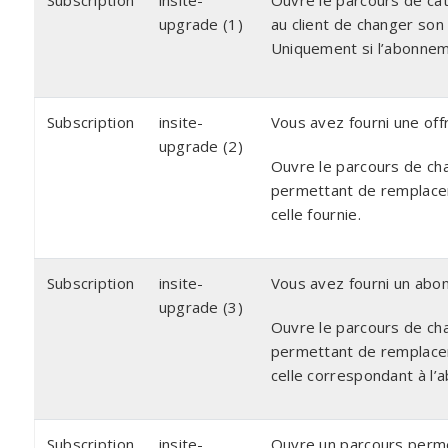
Subscription
insite-
Ouvre le parcours de ca
upgrade (1)
au client de changer son 
Uniquement si l’abonneme
Subscription
insite-
Vous avez fourni une off
upgrade (2)
Ouvre le parcours de ch
permettant de remplacer 
celle fournie.
Subscription
insite-
Vous avez fourni un ab
upgrade (3)
Ouvre le parcours de ch
permettant de remplacer 
celle correspondant à l’
Subscription
insite-
Ouvre un parcours perme