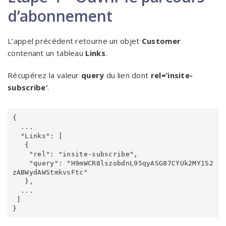
d’abonnement
L’appel précédent retourne un objet
Customer
contenant un tableau
Links
.
Récupérez la valeur
query
du lien dont
rel=’insite-
subscribe’
.
{

  ...

  "Links": [

   {

    "rel": "insite-subscribe",

    "query": "H9mWCR8lszobdnL95qyASG87CYUk2MY1S2
zABWydAWStmkvsFtc"

   },

  ...

 ]
