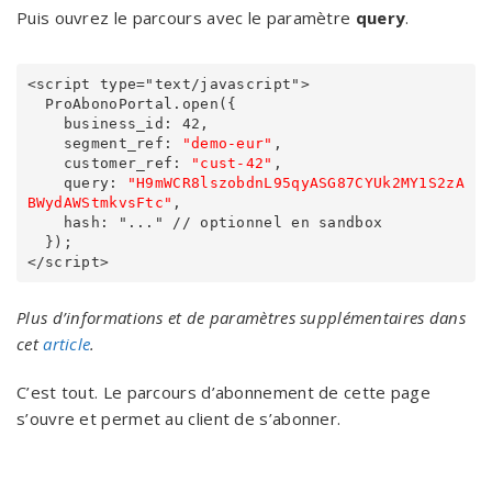
Puis ouvrez le parcours avec le paramètre
query
.
<script type="text/javascript">

  ProAbonoPortal.open({

    business_id: 42,

    segment_ref: 
"demo-eur"
,

    customer_ref: 
"cust-42"
,

    query: 
"H9mWCR8lszobdnL95qyASG87CYUk2MY1S2zA
BWydAWStmkvsFtc"
,

    hash: "..." // optionnel en sandbox

  });

Plus d’informations et de paramètres supplémentaires dans
cet
article
.
C’est tout. Le parcours d’abonnement de cette page
s’ouvre et permet au client de s’abonner.