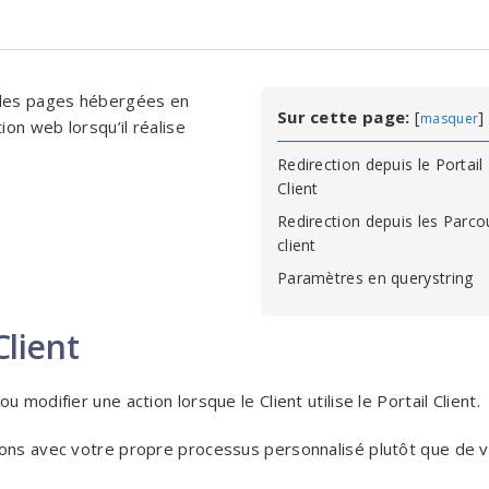
 les pages hébergées en
Sur cette page:
[
]
masquer
ion web lorsqu’il réalise
Redirection depuis le Portail
Client
Redirection depuis les Parco
client
Paramètres en querystring
Client
modifier une action lorsque le Client utilise le Portail Client.
tions avec votre propre processus personnalisé plutôt que de 