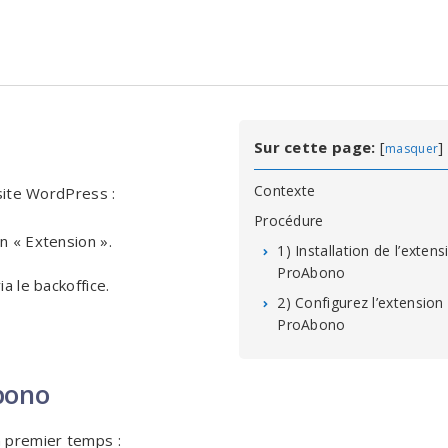
Sur cette page:
[
]
masquer
Contexte
 site WordPress :
Procédure
n « Extension ».
1) Installation de l’extens
ProAbono
a le backoffice.
2) Configurez l’extension
ProAbono
Abono
n premier temps :